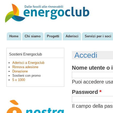
Sal
con
EnergoClub
per la
pri
riconversione
del sistema
energetico
Home
Chi siamo
Progetti
Aderisci
Servizi per i soci
Menu principale
Accedi
Sostieni Energoclub
Aderisci a Energoclub
Nome utente o i
Rinnova adesione
Donazione
Sostieni con promo
5 x 1000
Puoi accedere usan
Password
*
Il campo della pa