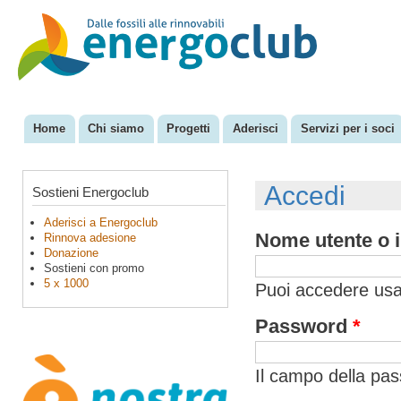
Sal
con
EnergoClub
per la
pri
riconversione
del sistema
energetico
Home
Chi siamo
Progetti
Aderisci
Servizi per i soci
Menu principale
Accedi
Sostieni Energoclub
Aderisci a Energoclub
Nome utente o i
Rinnova adesione
Donazione
Sostieni con promo
5 x 1000
Puoi accedere usan
Password
*
Il campo della pa