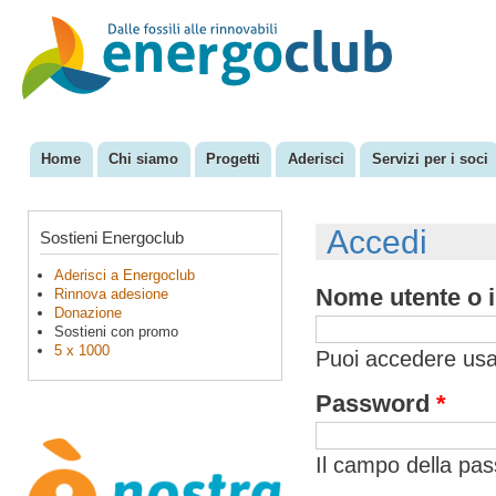
Sal
con
EnergoClub
per la
pri
riconversione
del sistema
energetico
Home
Chi siamo
Progetti
Aderisci
Servizi per i soci
Menu principale
Accedi
Sostieni Energoclub
Aderisci a Energoclub
Nome utente o i
Rinnova adesione
Donazione
Sostieni con promo
5 x 1000
Puoi accedere usan
Password
*
Il campo della pa