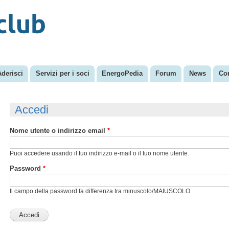
Salta al
Menu secondario
contenuto
principale
Aderisci
Servizi per i soci
EnergoPedia
Forum
News
Con
Accedi
Nome utente o indirizzo email
*
Puoi accedere usando il tuo indirizzo e-mail o il tuo nome utente.
Password
*
Il campo della password fa differenza tra minuscolo/MAIUSCOLO