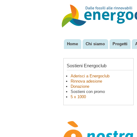
EnergoClub
per la
riconversione
del sistema
energetico
Home
Chi siamo
Progetti
Menu principale
Sostieni Energoclub
Aderisci a Energoclub
Rinnova adesione
Donazione
Sostieni con promo
5 x 1000