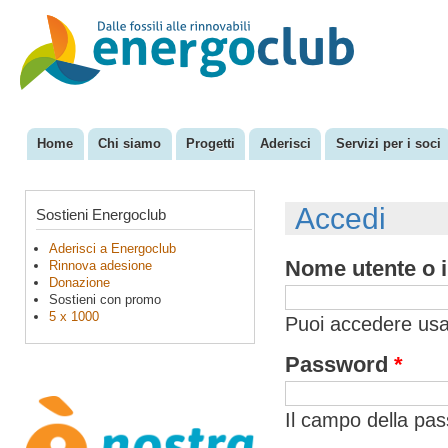
Sal
con
EnergoClub
per la
pri
riconversione
del sistema
energetico
Home
Chi siamo
Progetti
Aderisci
Servizi per i soci
Menu principale
Accedi
Sostieni Energoclub
Aderisci a Energoclub
Nome utente o i
Rinnova adesione
Donazione
Sostieni con promo
5 x 1000
Puoi accedere usan
Password
*
Il campo della pa