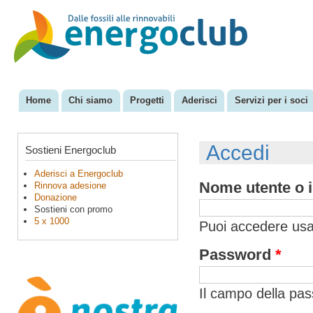
Sal
con
EnergoClub
per la
pri
riconversione
del sistema
energetico
Home
Chi siamo
Progetti
Aderisci
Servizi per i soci
Menu principale
Accedi
Sostieni Energoclub
Aderisci a Energoclub
Nome utente o i
Rinnova adesione
Donazione
Sostieni con promo
5 x 1000
Puoi accedere usan
Password
*
Il campo della pa