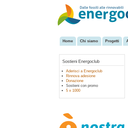
EnergoClub
per la
riconversione
del sistema
energetico
Home
Chi siamo
Progetti
Menu principale
Sostieni Energoclub
Aderisci a Energoclub
Rinnova adesione
Donazione
Sostieni con promo
5 x 1000