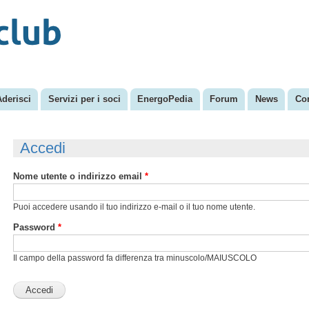
Salta al
Menu secondario
contenuto
principale
Aderisci
Servizi per i soci
EnergoPedia
Forum
News
Con
Accedi
Nome utente o indirizzo email
*
Puoi accedere usando il tuo indirizzo e-mail o il tuo nome utente.
Password
*
Il campo della password fa differenza tra minuscolo/MAIUSCOLO