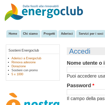
Sal
con
EnergoClub
per la
pri
riconversione
del sistema
energetico
Home
Chi siamo
Progetti
Aderisci
Servizi per i soci
Menu principale
Accedi
Sostieni Energoclub
Aderisci a Energoclub
Nome utente o i
Rinnova adesione
Donazione
Sostieni con promo
5 x 1000
Puoi accedere usan
Password
*
Il campo della pa