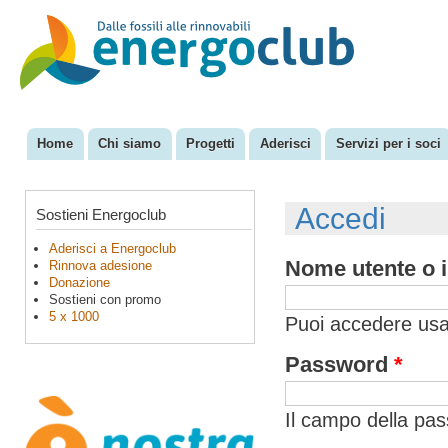
Sal
con
EnergoClub
per la
pri
riconversione
del sistema
energetico
Home
Chi siamo
Progetti
Aderisci
Servizi per i soci
Menu principale
Accedi
Sostieni Energoclub
Aderisci a Energoclub
Nome utente o i
Rinnova adesione
Donazione
Sostieni con promo
5 x 1000
Puoi accedere usan
Password
*
Il campo della pa