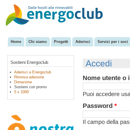
Sal
con
EnergoClub
per la
pri
riconversione
del sistema
energetico
Home
Chi siamo
Progetti
Aderisci
Servizi per i soci
Menu principale
Accedi
Sostieni Energoclub
Aderisci a Energoclub
Nome utente o i
Rinnova adesione
Donazione
Sostieni con promo
5 x 1000
Puoi accedere usan
Password
*
Il campo della pa