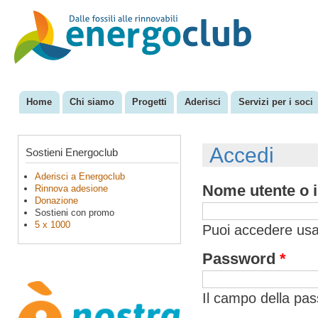
Sal
con
EnergoClub
per la
pri
riconversione
del sistema
energetico
Home
Chi siamo
Progetti
Aderisci
Servizi per i soci
Menu principale
Accedi
Sostieni Energoclub
Aderisci a Energoclub
Nome utente o i
Rinnova adesione
Donazione
Sostieni con promo
5 x 1000
Puoi accedere usan
Password
*
Il campo della pa