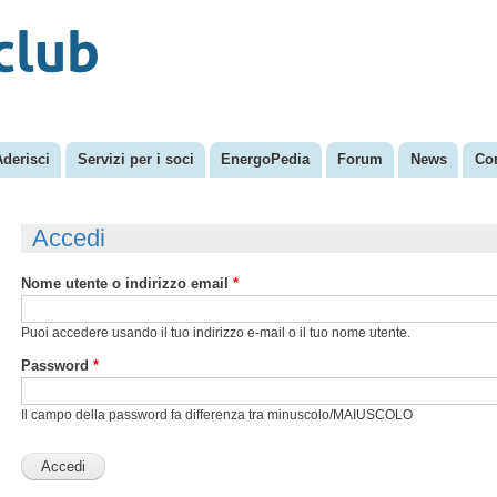
Salta al
Menu secondario
contenuto
principale
Aderisci
Servizi per i soci
EnergoPedia
Forum
News
Con
Accedi
Nome utente o indirizzo email
*
Puoi accedere usando il tuo indirizzo e-mail o il tuo nome utente.
Password
*
Il campo della password fa differenza tra minuscolo/MAIUSCOLO