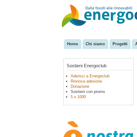
EnergoClub
per la
riconversione
del sistema
energetico
Home
Chi siamo
Progetti
Menu principale
Sostieni Energoclub
Aderisci a Energoclub
Rinnova adesione
Donazione
Sostieni con promo
5 x 1000