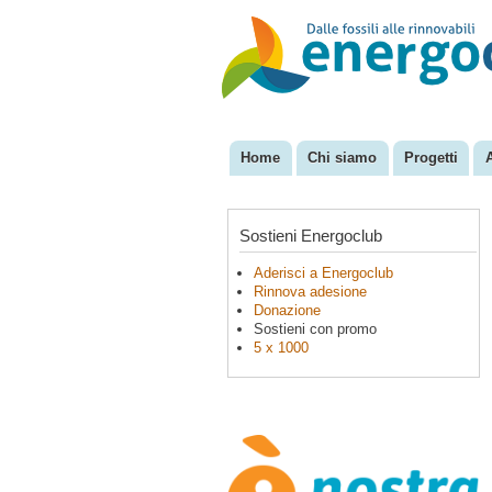
EnergoClub
per la
riconversione
del sistema
energetico
Home
Chi siamo
Progetti
Menu principale
Sostieni Energoclub
Aderisci a Energoclub
Rinnova adesione
Donazione
Sostieni con promo
5 x 1000