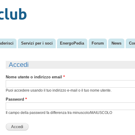
Salta al
Menu secondario
contenuto
principale
Aderisci
Servizi per i soci
EnergoPedia
Forum
News
Con
Accedi
Nome utente o indirizzo email
*
Puoi accedere usando il tuo indirizzo e-mail o il tuo nome utente.
Password
*
Il campo della password fa differenza tra minuscolo/MAIUSCOLO