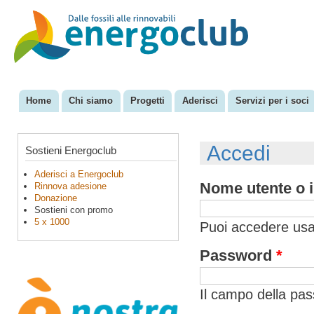
Sal
con
EnergoClub
per la
pri
riconversione
del sistema
energetico
Home
Chi siamo
Progetti
Aderisci
Servizi per i soci
Menu principale
Accedi
Sostieni Energoclub
Aderisci a Energoclub
Nome utente o i
Rinnova adesione
Donazione
Sostieni con promo
5 x 1000
Puoi accedere usan
Password
*
Il campo della pa