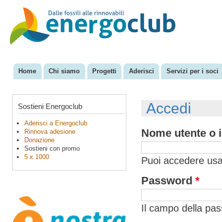
Sal
con
EnergoClub
per la
pri
riconversione
del sistema
energetico
Home
Chi siamo
Progetti
Aderisci
Servizi per i soci
Menu principale
Accedi
Sostieni Energoclub
Aderisci a Energoclub
Nome utente o i
Rinnova adesione
Donazione
Sostieni con promo
5 x 1000
Puoi accedere usan
Password
*
Il campo della pa