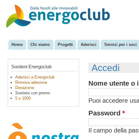
Sal
con
EnergoClub
per la
pri
riconversione
del sistema
energetico
Home
Chi siamo
Progetti
Aderisci
Servizi per i soci
Menu principale
Accedi
Sostieni Energoclub
Aderisci a Energoclub
Nome utente o i
Rinnova adesione
Donazione
Sostieni con promo
5 x 1000
Puoi accedere usan
Password
*
Il campo della pa