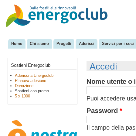
Sal
con
EnergoClub
per la
pri
riconversione
del sistema
energetico
Home
Chi siamo
Progetti
Aderisci
Servizi per i soci
Menu principale
Accedi
Sostieni Energoclub
Aderisci a Energoclub
Nome utente o i
Rinnova adesione
Donazione
Sostieni con promo
5 x 1000
Puoi accedere usan
Password
*
Il campo della pa