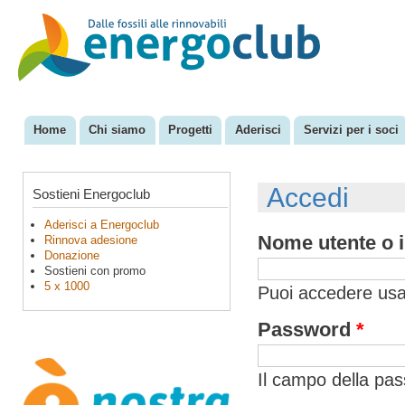
Sal
con
EnergoClub
per la
pri
riconversione
del sistema
energetico
Home
Chi siamo
Progetti
Aderisci
Servizi per i soci
Menu principale
Accedi
Sostieni Energoclub
Aderisci a Energoclub
Nome utente o i
Rinnova adesione
Donazione
Sostieni con promo
5 x 1000
Puoi accedere usan
Password
*
Il campo della pa