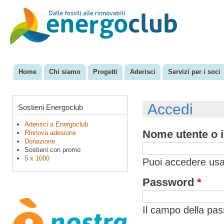
Sal
con
EnergoClub
per la
pri
riconversione
del sistema
energetico
Home
Chi siamo
Progetti
Aderisci
Servizi per i soci
Menu principale
Accedi
Sostieni Energoclub
Aderisci a Energoclub
Nome utente o i
Rinnova adesione
Donazione
Sostieni con promo
5 x 1000
Puoi accedere usan
Password
*
Il campo della pa