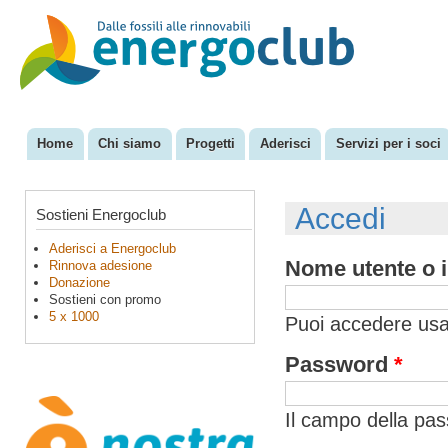
Sal
con
EnergoClub
per la
pri
riconversione
del sistema
energetico
Home
Chi siamo
Progetti
Aderisci
Servizi per i soci
Menu principale
Accedi
Sostieni Energoclub
Aderisci a Energoclub
Nome utente o i
Rinnova adesione
Donazione
Sostieni con promo
5 x 1000
Puoi accedere usan
Password
*
Il campo della pa