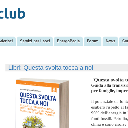
Salta al
Menu secondario
contenuto
principale
Aderisci
Servizi per i soci
EnergoPedia
Forum
News
Con
Libri: Questa svolta tocca a noi
"Questa svolta t
Guida alla transizio
per famiglie, impr
Il potenziale da font
esubero rispetto al 
90% dell’energia in 
fonti fossili. Petroli
clima e sono risorse 