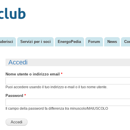
Salta al
Menu secondario
contenuto
principale
Aderisci
Servizi per i soci
EnergoPedia
Forum
News
Con
Accedi
Nome utente o indirizzo email
*
Puoi accedere usando il tuo indirizzo e-mail o il tuo nome utente.
Password
*
Il campo della password fa differenza tra minuscolo/MAIUSCOLO