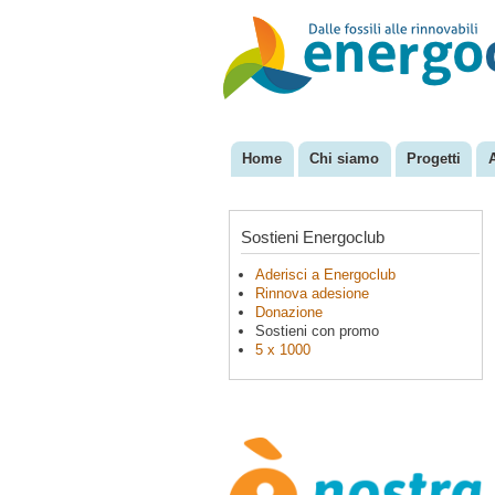
EnergoClub
per la
riconversione
del sistema
energetico
Home
Chi siamo
Progetti
Menu principale
Sostieni Energoclub
Aderisci a Energoclub
Rinnova adesione
Donazione
Sostieni con promo
5 x 1000