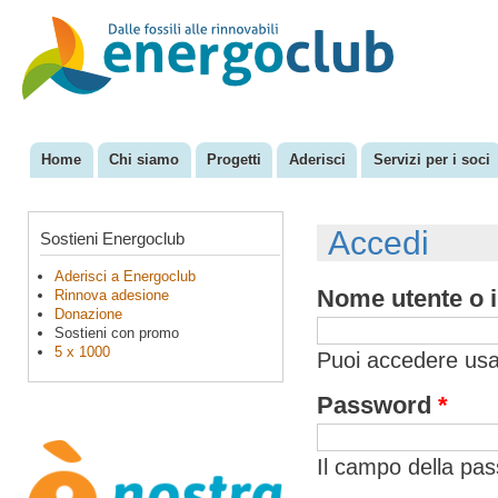
Sal
con
EnergoClub
per la
pri
riconversione
del sistema
energetico
Home
Chi siamo
Progetti
Aderisci
Servizi per i soci
Menu principale
Accedi
Sostieni Energoclub
Aderisci a Energoclub
Nome utente o i
Rinnova adesione
Donazione
Sostieni con promo
5 x 1000
Puoi accedere usan
Password
*
Il campo della pa