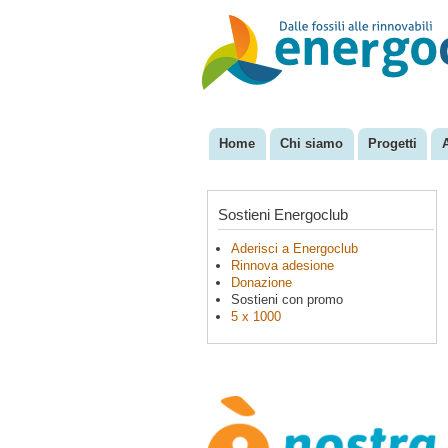
EnergoClub
per la
riconversione
del sistema
energetico
Home
Chi siamo
Progetti
Menu principale
Sostieni Energoclub
Aderisci a Energoclub
Rinnova adesione
Donazione
Sostieni con promo
5 x 1000