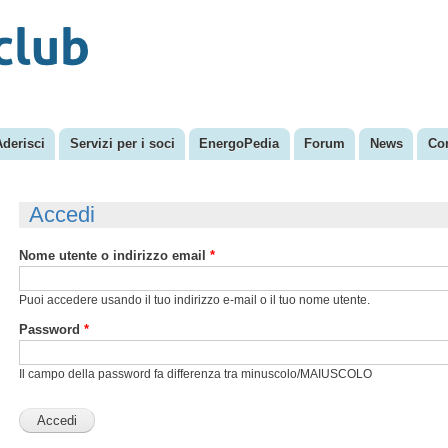
Salta al
Menu secondario
contenuto
principale
Aderisci
Servizi per i soci
EnergoPedia
Forum
News
Con
Accedi
Nome utente o indirizzo email
*
Puoi accedere usando il tuo indirizzo e-mail o il tuo nome utente.
Password
*
Il campo della password fa differenza tra minuscolo/MAIUSCOLO